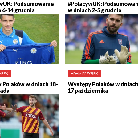
ywUK: Podsumowanie
#PolacywUK: Podsumowan
 6-14 grudnia
w dniach 2-5 grudnia
YBEK
ADAM PRZYBEK
 Polaków w dniach 18-
Występy Polaków w dniach
pada
17 października