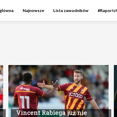
 główna
Najnowsze
Lista zawodników
#Raport
Vincent Rabiega już nie