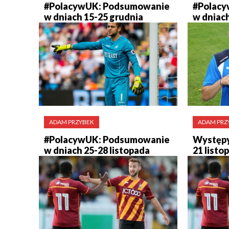
#PolacywUK: Podsumowanie
#Polac
w dniach 15-25 grudnia
w dniach
ADAM PRZYBEK
ADAM PRZ
#PolacywUK: Podsumowanie
Występy
w dniach 25-28 listopada
21 listo