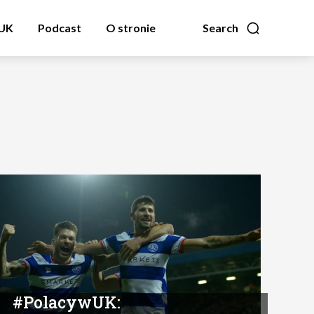
zUK
Podcast
O stronie
Search
#PolacywUK: