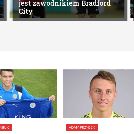
jest zawodnikiem Bradford
City
YSIUK
ADAM PRZYBEK