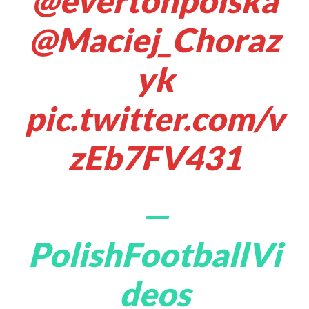
@evertonpolska
@Maciej_Choraz
yk
pic.twitter.com/v
zEb7FV431
—
PolishFootballVi
deos