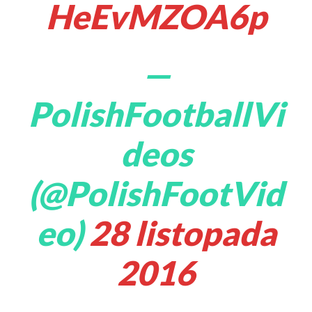
HeEvMZOA6p
—
PolishFootballVi
deos
(@PolishFootVid
eo)
28 listopada
2016