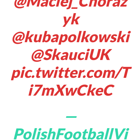
@Maciej_Choraz
yk
@kubapolkowski
@SkauciUK
pic.twitter.com/T
i7mXwCkeC
—
PolishFootballVi