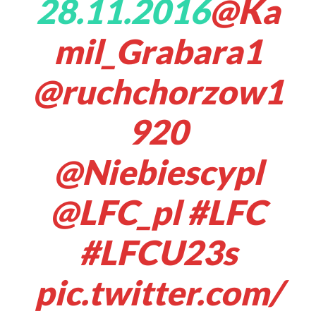
28.11.2016
@Ka
mil_Grabara1
@ruchchorzow1
920
@Niebiescypl
@LFC_pl
#LFC
#LFCU23s
pic.twitter.com/