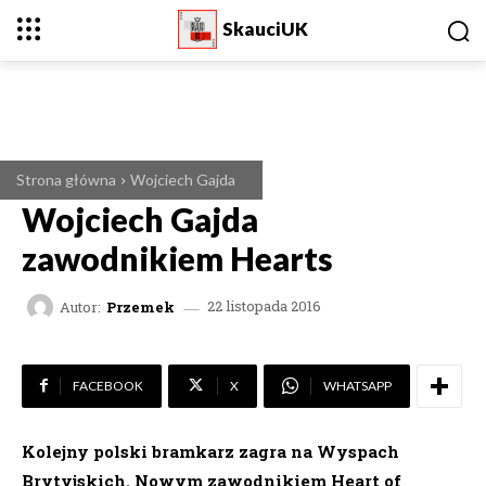
SkauciUK
Strona główna
Wojciech Gajda
Wojciech Gajda
zawodnikiem Hearts
Autor:
Przemek
22 listopada 2016
FACEBOOK
X
WHATSAPP
Kolejny polski bramkarz zagra na Wyspach
Brytyjskich. Nowym zawodnikiem Heart of