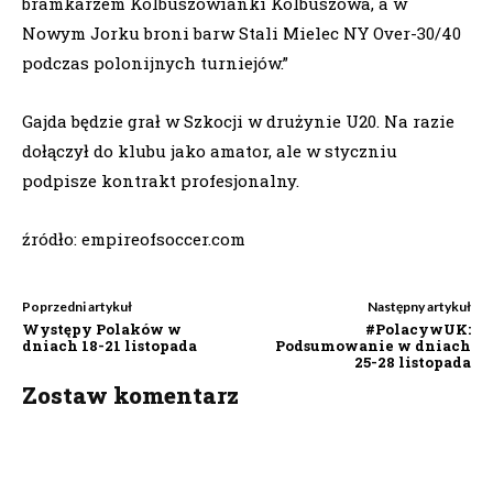
bramkarzem Kolbuszo
wianki Kolbuszowa, a w
Nowym Jorku broni barw Stali Mielec NY Over-30/40
podczas polonijnych turniejów.”
Gajda będzie grał w Szkocji w drużynie U20. Na razie
dołączył do klubu jako amator, ale w styczniu
podpisze kontrakt profesjonalny.
źródło: empireofsoccer.com
Poprzedni artykuł
Następny artykuł
Występy Polaków w
#PolacywUK:
dniach 18-21 listopada
Podsumowanie w dniach
25-28 listopada
Zostaw komentarz