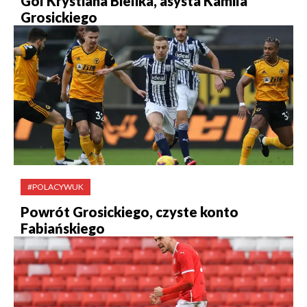
Gol Krystiana Bielika, asysta Kamila
Grosickiego
#POLACYWUK
Powrót Grosickiego, czyste konto
Fabiańskiego