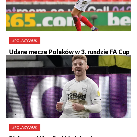
#POLACYWUK
Udane mecze Polaków w 3. rundzie FA Cup
#POLACYWUK