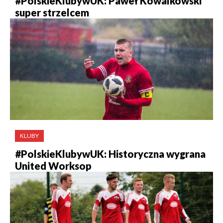
#PolskieKlubywUK: Paweł Kowalkowski
super strzelcem
KLUBY
#PolskieKlubywUK: Historyczna wygrana
United Worksop