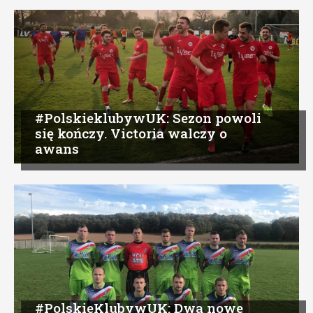
#PolskieklubywUK: Sezon powoli
się kończy. Victoria walczy o
awans
#PolskieKlubywUK: Dwa nowe