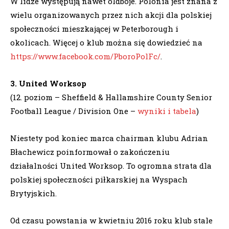
W lidze występują nawet oldboje. Polonia jest znana z
wielu organizowanych przez nich akcji dla polskiej
społeczności mieszkającej w Peterborough i
okolicach. Więcej o klub można się dowiedzieć na
https://www.facebook.com/PboroPolFc/
.
3. United Worksop
(12. poziom – Sheffield & Hallamshire County Senior
Football League / Division One –
wyniki i tabela
)
Niestety pod koniec marca chairman klubu Adrian
Błachewicz poinformował o zakończeniu
działalności United Worksop. To ogromna strata dla
polskiej społeczności piłkarskiej na Wyspach
Brytyjskich.
Od czasu powstania w kwietniu 2016 roku klub stale