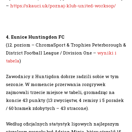
–
https://skauci.uk/poznaj-klub-united-worksop/
4. Eunice Huntingdon FC
(12. poziom – ChromaSport & Trophies Peterborough &
District Football League / Division One –
wyniki i
tabela
)
Zawodnicy z Huntigdon dobrze radzili sobie w tym
sezonie. W momencie przerwania rozgrywek
zajmowali trzecie miejsce w tabeli, gromadząc na
koncie 43 punkty (13 zwycięstw, 4 remisy i 5 porażek
/ 60 bramek zdobytych – 43 stracone).
Według oficjalnych statystyk ligowych najlepszym
strzelcem zespołu był Adrian Mizia, który strzelił 15