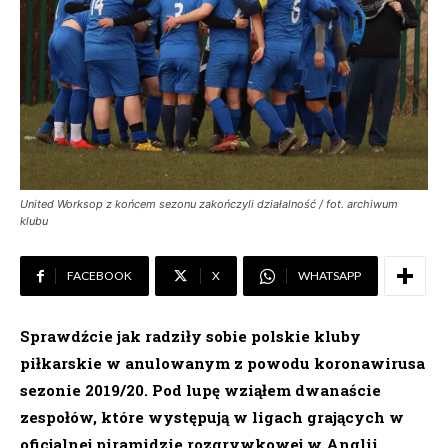
United Worksop z końcem sezonu zakończyli działalność / fot. archiwum
klubu
FACEBOOK
X
WHATSAPP
Sprawdźcie jak radziły sobie polskie kluby
piłkarskie w anulowanym z powodu koronawirusa
sezonie 2019/20. Pod lupę wziąłem dwanaście
zespołów, które występują w ligach grających w
oficjalnej piramidzie rozgrywkowej w Anglii.