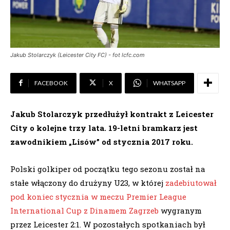
Jakub Stolarczyk (Leicester City FC) - fot lcfc.com
FACEBOOK
X
WHATSAPP
Jakub Stolarczyk przedłużył kontrakt z Leicester
City o kolejne trzy lata. 19-letni bramkarz jest
zawodnikiem „Lisów” od stycznia 2017 roku.
Polski golkiper od początku tego sezonu został na
stałe włączony do drużyny U23, w której
zadebiutował
pod koniec stycznia w meczu Premier League
International Cup z Dinamem Zagrzeb
wygranym
przez Leicester 2:1. W pozostałych spotkaniach był