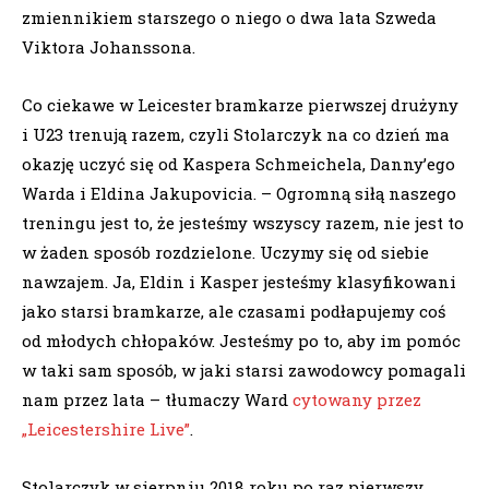
zmiennikiem starszego o niego o dwa lata Szweda
Viktora Johanssona.
Co ciekawe w Leicester bramkarze pierwszej drużyny
i U23 trenują razem, czyli Stolarczyk na co dzień ma
okazję uczyć się od Kaspera Schmeichela, Danny’ego
Warda i Eldina Jakupovicia. – Ogromną siłą naszego
treningu jest to, że jesteśmy wszyscy razem, nie jest to
w żaden sposób rozdzielone. Uczymy się od siebie
nawzajem. Ja, Eldin i Kasper jesteśmy klasyfikowani
jako starsi bramkarze, ale czasami podłapujemy coś
od młodych chłopaków. Jesteśmy po to, aby im pomóc
w taki sam sposób, w jaki starsi zawodowcy pomagali
nam przez lata – tłumaczy Ward
cytowany przez
„Leicestershire Live”
.
Stolarczyk w sierpniu 2018 roku po raz pierwszy