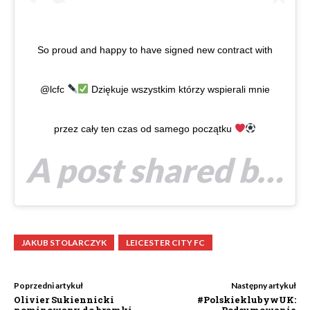
So proud and happy to have signed new contract with
@lcfc
Dziękuje wszystkim którzy wspierali mnie
przez cały ten czas od samego początku
A post shared by
Jakub 
JAKUB STOLARCZYK
LEICESTER CITY FC
Poprzedni artykuł
Następny artykuł
Olivier Sukiennicki
#PolskieklubywUK:
nominowany do bramki
Podsumowanie