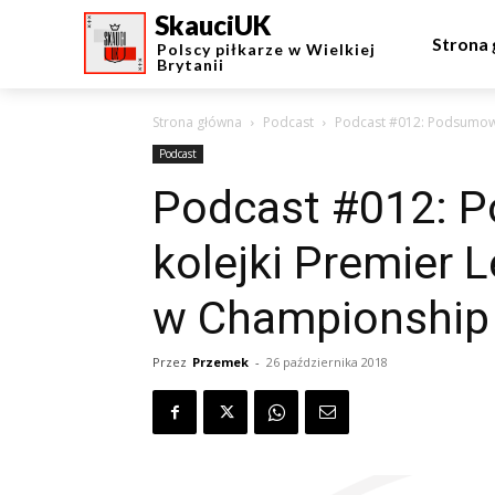
SkauciUK
Strona
Polscy piłkarze w Wielkiej
Brytanii
Strona główna
Podcast
Podcast #012: Podsumowa
Podcast
Podcast #012: 
kolejki Premier 
w Championship
Przez
Przemek
-
26 października 2018