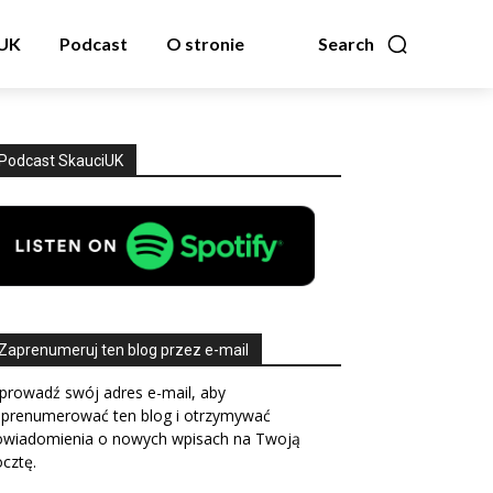
zUK
Podcast
O stronie
Search
Podcast SkauciUK
Zaprenumeruj ten blog przez e-mail
prowadź swój adres e-mail, aby
aprenumerować ten blog i otrzymywać
owiadomienia o nowych wpisach na Twoją
cztę.