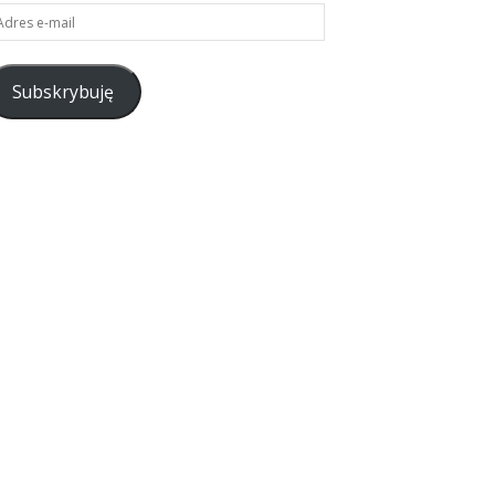
res
il
Subskrybuję