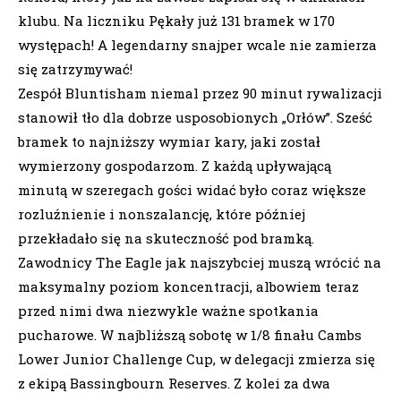
klubu. Na liczniku Pękały już 131 bramek w 170
występach! A legendarny snajper wcale nie zamierza
się zatrzymywać!
Zespół Bluntisham niemal przez 90 minut rywalizacji
stanowił tło dla dobrze usposobionych „Orłów”. Sześć
bramek to najniższy wymiar kary, jaki został
wymierzony gospodarzom. Z każdą upływającą
minutą w szeregach gości widać było coraz większe
rozluźnienie i nonszalancję, które później
przekładało się na skuteczność pod bramką.
Zawodnicy The Eagle jak najszybciej muszą wrócić na
maksymalny poziom koncentracji, albowiem teraz
przed nimi dwa niezwykle ważne spotkania
pucharowe. W najbliższą sobotę w 1/8 finału Cambs
Lower Junior Challenge Cup, w delegacji zmierza się
z ekipą Bassingbourn Reserves. Z kolei za dwa