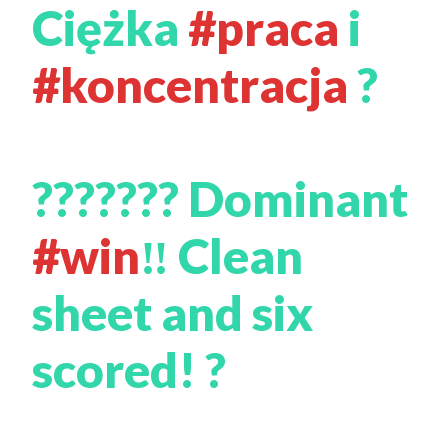
Ciężka
#praca
i
#koncentracja
?
??????? Dominant
#win
‼ Clean
sheet and six
scored! ?