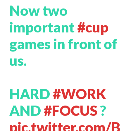
Now two
important
#cup
games in front of
us.
HARD
#WORK
AND
#FOCUS
?
pic.twitter.com/B