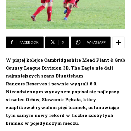
FACEBOOK
X
WHATSAPP
W piątej kolejce Cambridgeshire Mead Plant & Grab
County League Division 3B, The Eagle nie dali
najmniejszych szans Bluntisham
Rangers Reserves i pewnie wygrali 6:0.
Niecodziennym wyczynem popisał się najlepszy
strzelec Orłów, Sławomir Pękała, który
zaaplikował rywalom pięć bramek, ustanawiając
tym samym nowy rekord w liczbie zdobytych
bramek w pojedynczym meczu.