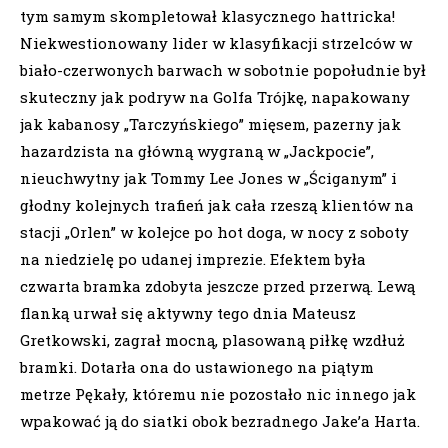
tym samym skompletował klasycznego hattricka!
Niekwestionowany lider w klasyfikacji strzelców w
biało-czerwonych barwach w sobotnie popołudnie był
skuteczny jak podryw na Golfa Trójkę, napakowany
jak kabanosy „Tarczyńskiego” mięsem, pazerny jak
hazardzista na główną wygraną w „Jackpocie”,
nieuchwytny jak Tommy Lee Jones w „Ściganym” i
głodny kolejnych trafień jak cała rzeszą klientów na
stacji „Orlen” w kolejce po hot doga, w nocy z soboty
na niedzielę po udanej imprezie. Efektem była
czwarta bramka zdobyta jeszcze przed przerwą. Lewą
flanką urwał się aktywny tego dnia Mateusz
Gretkowski, zagrał mocną, plasowaną piłkę wzdłuż
bramki. Dotarła ona do ustawionego na piątym
metrze Pękały, któremu nie pozostało nic innego jak
wpakować ją do siatki obok bezradnego Jake’a Harta.