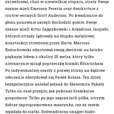
zniwelować, choć w niewielkim stopniu, straty. Swoje
szanse mieli Emerson Pereria oraz dwukrotnie z
rzutów wolnych Scott Anderson. Po kwadransie do
głosu ponownie zaczęli dochodzić goście. Swoje
szanse mieli Artur Zajączkowski i Arkadiusz Jargieło,
których strzały lądowały na słupku metalowej
konstrukcji strzeżonej przez Harta. Mariusz
Kożuchowski odnotował swoją obecność na boisku
pięknym lobem z okolicy 25 metra, który tylko
nieznacznie minął poprzeczkę bramki Bluntisham.
Po indywidualnej szarży z prawej strony na kąśliwe
uderzenie zdecydował się Paweł Kolasa. Ten dzień
bezapelacyjnie należał jednak do Sławomira Pękały.
Tylko on znał przepis, jak pokonać bramkarza
gospodarzy. Tylko po jego zagraniach piłka, niczym
dobrze zaprogramowana maszynka, raz za razem
wpadała do siatki. Doświadczony snajper biało-