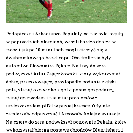
Podopieczni Arkadiusza Reputały, co nie było regułą
w poprzednich starciach, weszli bardzo dobrze w
mecz i już po 10 minutach mogli cieszyć się z
dwubramkowego handicapu. Oba trafienia były
autorstwa Sławomira Pękały. Na trzy do zera
podwyższył Artur Zajączkowski, który wykorzystał
dobre, przeszywające, prostopadłe podanie z głębi
pola, stanął oko w oko z golkiperem gospodarzy,
minął go zwodem i nie miał problemów z
umieszczeniem piłki w pustej bramce. Orły nie
zamierzały odpuszczać i kreowały kolejne sytuacje.
Na cztery do zera podwyższył ponownie Pękała, który
wykorzystał bierną postawę obrońców Bluntisham i