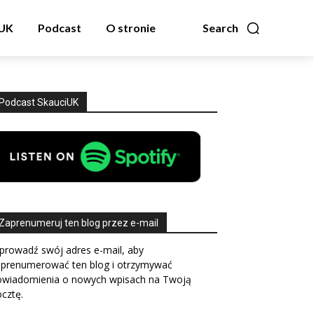
zUK
Podcast
O stronie
Search
Podcast SkauciUK
Zaprenumeruj ten blog przez e-mail
prowadź swój adres e-mail, aby
aprenumerować ten blog i otrzymywać
owiadomienia o nowych wpisach na Twoją
cztę.