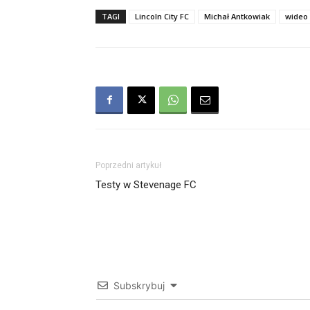
TAGI
Lincoln City FC
Michał Antkowiak
wideo
Poprzedni artykuł
Testy w Stevenage FC
Subskrybuj