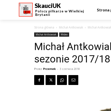
SkauciUK
Strona
Polscy piłkarze w Wielkiej
Brytanii
Strona główna
Michał Antkowiak
Michał Antkowiak
Michał Antkowiak
Wideo
Michał Antkowiak
sezonie 2017/18
Przez
Przemek
-
3 czerwca 2018