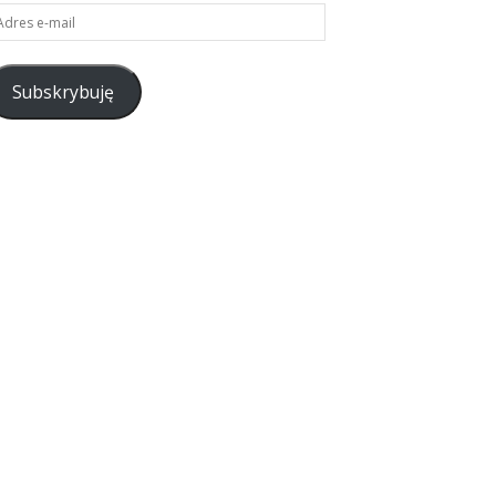
res
il
Subskrybuję