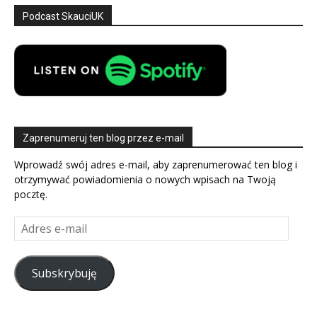
Podcast SkauciUK
Zaprenumeruj ten blog przez e-mail
Wprowadź swój adres e-mail, aby zaprenumerować ten blog i
otrzymywać powiadomienia o nowych wpisach na Twoją
pocztę.
Adres
e-
mail
Subskrybuję