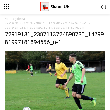
SkauciUK
Strona główna
72919131_2387113724890730_1479981997181894656_n-1
72919131_2387113724890730_1479981997181894656_n-1
72919131_2387113724890730_14799
81997181894656_n-1