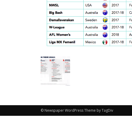
© Newspaper WordPress Theme by TagDiv