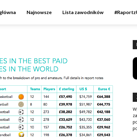
 główna
Najnowsze
Lista zawodników
#Raport
W
z
p
po