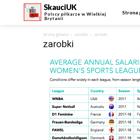
SkauciUK
Strona
Polscy piłkarze w Wielkiej
Brytanii
Strona główna
zarobki
zarobki
zarobki