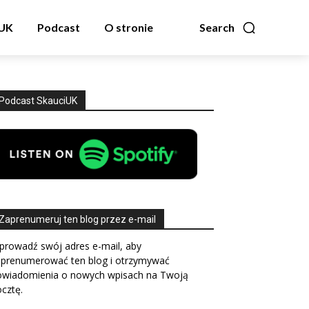
zUK
Podcast
O stronie
Search
Podcast SkauciUK
Zaprenumeruj ten blog przez e-mail
prowadź swój adres e-mail, aby
aprenumerować ten blog i otrzymywać
owiadomienia o nowych wpisach na Twoją
cztę.