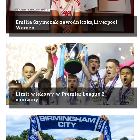
EMILIA SZYMCZAK
Emilia Szymczak zawodniczką Liverpool
Women
OGÓLNE
Limit wiekowy w Premier League 2
obniżony