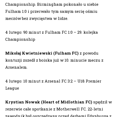
Championship. Birmingham pokonało u siebie
Fulham 1:0 i przerwało tym samym serię ośmiu
meczów bez zwycięstwa w lidze.
4 lutego: 90 minut z Fulham FC 1:0 – 29. kolejka
Championship
Mikołaj Kwietniewski (Fulham FC)
z powodu
kontuzji zszedł z boiska już w 10. minucie meczu z
Arsenalem.
4 lutego: 10 minut z Arsenal FC 3:2 – U18 Premier
League
Krystian Nowak (Heart of Midlothian FC)
spędził w
rezerwie całe spotkanie z Motherwell FC. 22-letni
zawodnik był oszczędzany przed derbami Edynburga z