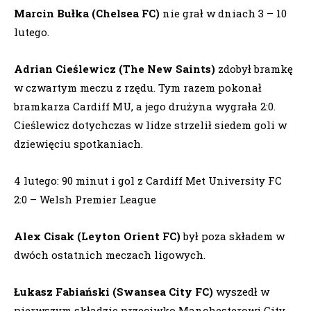
Marcin Bułka (Chelsea FC)
nie grał w dniach 3 – 10
lutego.
Adrian Cieślewicz (The New Saints)
zdobył bramkę
w czwartym meczu z rzędu. Tym razem pokonał
bramkarza Cardiff MU, a jego drużyna wygrała 2:0.
Cieślewicz dotychczas w lidze strzelił siedem goli w
dziewięciu spotkaniach.
4 lutego: 90 minut i gol z Cardiff Met University FC
2:0 – Welsh Premier League
Alex Cisak (Leyton Orient FC)
był poza składem w
dwóch ostatnich meczach ligowych.
Łukasz Fabiański (Swansea City FC)
wyszedł w
pierwszym składzie przeciwko Manchesterowi City.