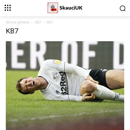
SkauciUK
Strona główna
KB7
KB7
KB7