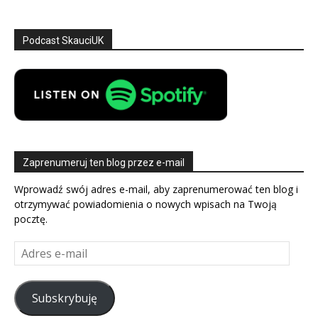
Podcast SkauciUK
Zaprenumeruj ten blog przez e-mail
Wprowadź swój adres e-mail, aby zaprenumerować ten blog i
otrzymywać powiadomienia o nowych wpisach na Twoją
pocztę.
Adres
e-
mail
Subskrybuję