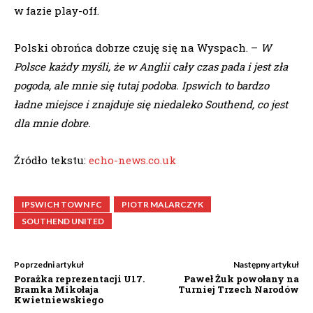
w fazie play-off.
Polski obrońca dobrze czuję się na Wyspach. –
W
Polsce każdy myśli, że w Anglii cały czas pada i jest zła
pogoda, ale mnie się tutaj podoba. Ipswich to bardzo
ładne miejsce i znajduje się niedaleko Southend, co jest
dla mnie dobre.
Źródło tekstu:
echo-news.co.uk
IPSWICH TOWN FC
PIOTR MALARCZYK
SOUTHEND UNITED
Poprzedni artykuł
Następny artykuł
Porażka reprezentacji U17.
Paweł Żuk powołany na
Bramka Mikołaja
Turniej Trzech Narodów
Kwietniewskiego