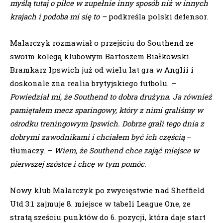
myślą tutaj o piłce w zupełnie inny sposób niż w innych
krajach i podoba mi się to –
podkreśla polski defensor.
Malarczyk rozmawiał o przejściu do Southend ze
swoim kolegą klubowym Bartoszem Białkowski.
Bramkarz Ipswich już od wielu lat gra w Anglii i
doskonale zna realia brytyjskiego futbolu.
–
Powiedział mi, że Southend to dobra drużyna. Ja również
pamiętałem mecz sparingowy, który z nimi graliśmy w
ośrodku treningowym Ipswich. Dobrze grali tego dnia z
dobrymi zawodnikami i chciałem być ich częścią
–
tłumaczy. –
Wiem, że Southend chce zająć miejsce w
pierwszej szóstce i chcę w tym pomóc.
Nowy klub Malarczyk po zwycięstwie nad Sheffield
Utd 3:1 zajmuje 8. miejsce w tabeli League One, ze
stratą sześciu punktów do 6. pozycji, która daje start