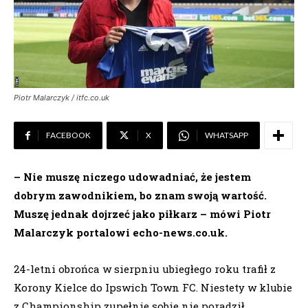
Piotr Malarczyk / itfc.co.uk
FACEBOOK
X
WHATSAPP
– Nie muszę niczego udowadniać, że jestem
dobrym zawodnikiem, bo znam swoją wartość.
Muszę jednak dojrzeć jako piłkarz – mówi Piotr
Malarczyk portalowi echo-news.co.uk.
24-letni obrońca w sierpniu ubiegłego roku trafił z
Korony Kielce do Ipswich Town FC. Niestety w klubie
z Championship zupełnie sobie nie poradził.