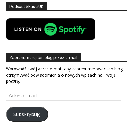
Podcast SkauciUK
Zaprenumeruj ten blog przez e-mail
Wprowadź swój adres e-mail, aby zaprenumerować ten blog i
otrzymywać powiadomienia o nowych wpisach na Twoją
pocztę.
Adres
e-
mail
Subskrybuję