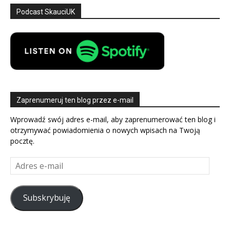
Podcast SkauciUK
Zaprenumeruj ten blog przez e-mail
Wprowadź swój adres e-mail, aby zaprenumerować ten blog i
otrzymywać powiadomienia o nowych wpisach na Twoją
pocztę.
Adres
e-
mail
Subskrybuję