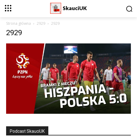
SkauciUK
Strona główna
2929
2929
2929
Podcast SkauciUK