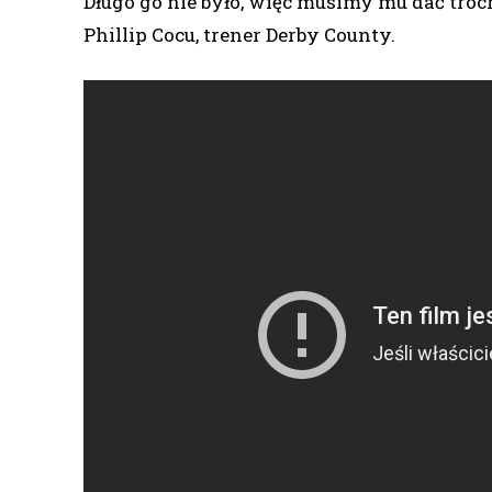
Długo go nie było, więc musimy mu dać troc
Phillip Cocu, trener Derby County.