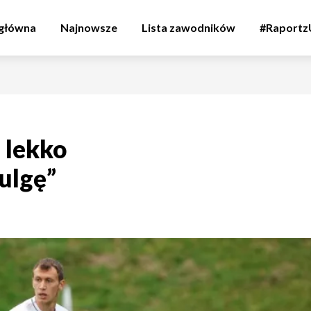
 główna
Najnowsze
Lista zawodników
#Raport
 lekko
ulgę”