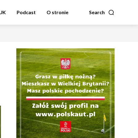
zUK
Podcast
O stronie
Search