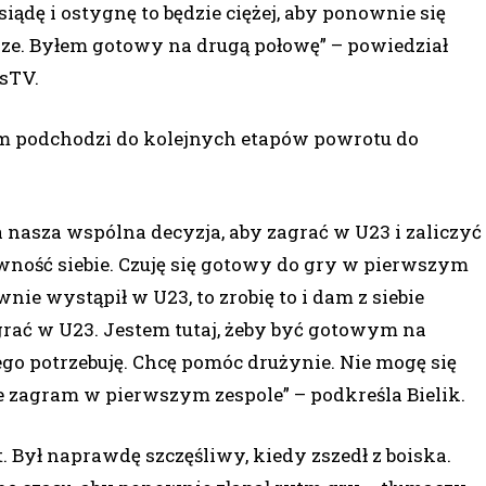
iądę i ostygnę to będzie ciężej, aby ponownie się
ze. Byłem gotowy na drugą połowę” – powiedział
sTV.
em podchodzi do kolejnych etapów powrotu do
 nasza wspólna decyzja, aby zagrać w U23 i zaliczyć
wność siebie. Czuję się gotowy do gry w pierwszym
nie wystąpił w U23, to zrobię to i dam z siebie
 grać w U23. Jestem tutaj, żeby być gotowym na
o potrzebuję. Chcę pomóc drużynie. Nie mogę się
e zagram w pierwszym zespole” – podkreśla Bielik.
t. Był naprawdę szczęśliwy, kiedy zszedł z boiska.