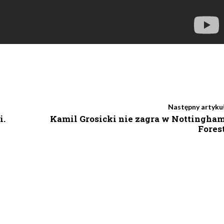
Następny artyku
i.
Kamil Grosicki nie zagra w Nottingha
Fores