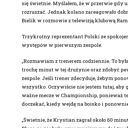
się świetnie. Myślałem, że w przerwie gdy us
rozruszać. Jednak kolano zareagowało dobr
Bielik w rozmowie z telewizją klubową Ram
Trzykrotny reprezentant Polski ze spokoj
występów w pierwszym zespole.
„Rozmawiam z trenerem codziennie. To była
trochę minut w tej drużynie oraz zdobyć pe
zespole. Jeśli trener zdecyduje, żebym ponow
wszystko. Oczywiście nie jestem tutaj, aby
ważne mecze w Championship, ponieważ teg
doczekać, kiedy wejdę na boisko i ponowni
„Świetnie, że Krystian zagrał około 60 minu