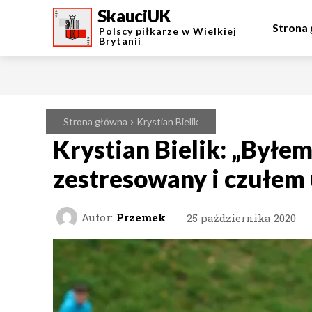
SkauciUK
Strona
Polscy piłkarze w Wielkiej
Brytanii
Strona główna
Krystian Bielik
Krystian Bielik: „Byłem
zestresowany i czułem 
Autor:
Przemek
25 października 2020