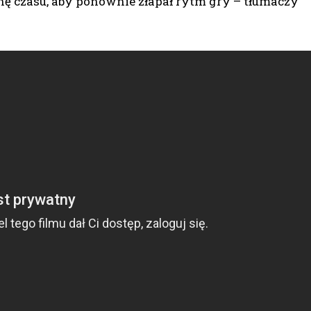
hę czasu, aby ponownie złapał rytm gry – tłumaczy