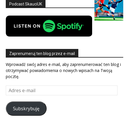
Podcast SkauciUK
Zaprenumeruj ten blog przez e-mail
Wprowadź swój adres e-mail, aby zaprenumerować ten blog i
otrzymywać powiadomienia o nowych wpisach na Twoją
pocztę.
Adres
e-
mail
Subskrybuję