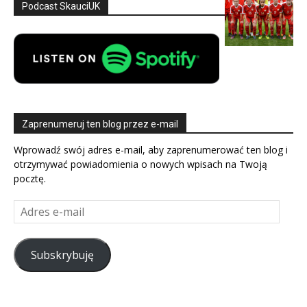
Podcast SkauciUK
Zaprenumeruj ten blog przez e-mail
Wprowadź swój adres e-mail, aby zaprenumerować ten blog i
otrzymywać powiadomienia o nowych wpisach na Twoją
pocztę.
Adres
e-
mail
Subskrybuję