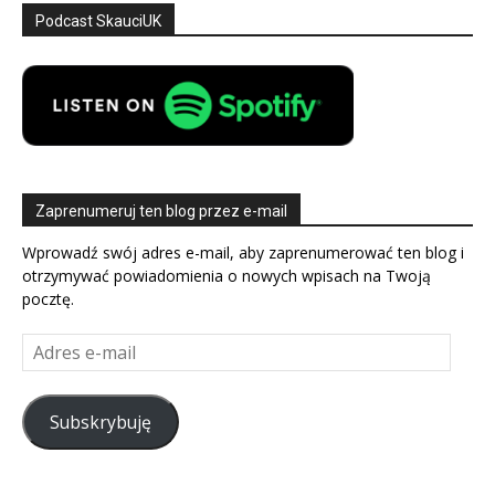
Podcast SkauciUK
Zaprenumeruj ten blog przez e-mail
Wprowadź swój adres e-mail, aby zaprenumerować ten blog i
otrzymywać powiadomienia o nowych wpisach na Twoją
pocztę.
Adres
e-
mail
Subskrybuję