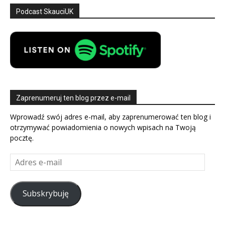
Podcast SkauciUK
Zaprenumeruj ten blog przez e-mail
Wprowadź swój adres e-mail, aby zaprenumerować ten blog i
otrzymywać powiadomienia o nowych wpisach na Twoją
pocztę.
Adres
e-
mail
Subskrybuję