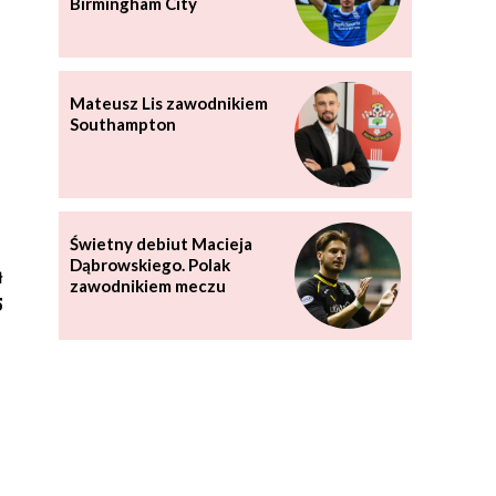
Birmingham City
Mateusz Lis zawodnikiem
Southampton
Świetny debiut Macieja
Dąbrowskiego. Polak
ł
zawodnikiem meczu
5