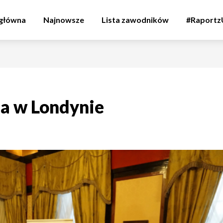
 główna
Najnowsze
Lista zawodników
#Raport
ia w Londynie