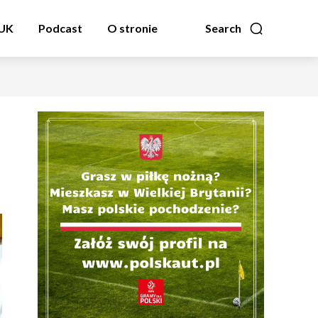
zUK
Podcast
O stronie
Search