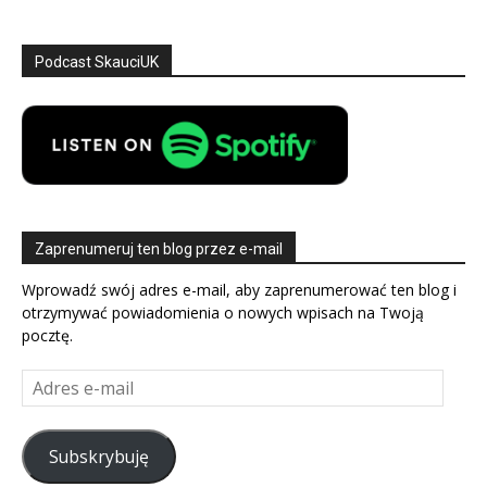
Podcast SkauciUK
Zaprenumeruj ten blog przez e-mail
Wprowadź swój adres e-mail, aby zaprenumerować ten blog i
otrzymywać powiadomienia o nowych wpisach na Twoją
pocztę.
Adres
e-
mail
Subskrybuję