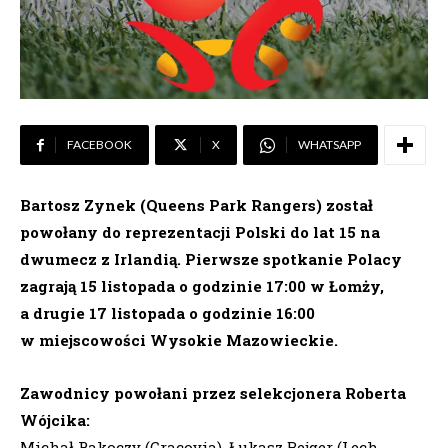
FACEBOOK
X
WHATSAPP
Bartosz Zynek (Queens Park Rangers) został
powołany do reprezentacji Polski do lat 15 na
dwumecz z Irlandią. Pierwsze spotkanie Polacy
zagrają 15 listopada o godzinie 17:00 w Łomży,
a drugie 17 listopada o godzinie 16:00
w miejscowości Wysokie Mazowieckie.
Zawodnicy powołani przez selekcjonera Roberta
Wójcika:
Michał Rakoczy (Cracovia), Łukasz Bejger (Lech