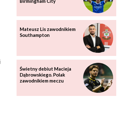
Birmingham City
Mateusz Lis zawodnikiem
Southampton
j
Świetny debiut Macieja
Dąbrowskiego. Polak
zawodnikiem meczu