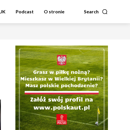
zUK
Podcast
O stronie
Search