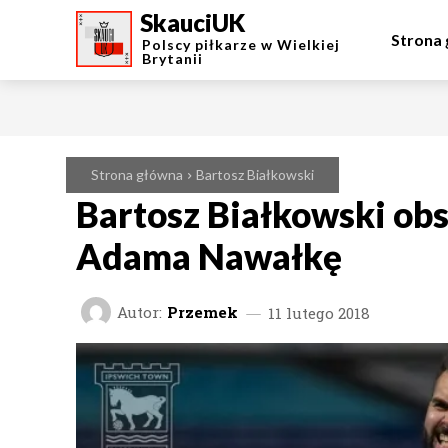
SkauciUK
Strona
Polscy piłkarze w Wielkiej
Brytanii
Strona główna
Bartosz Białkowski
Bartosz Białkowski ob
Adama Nawałkę
Autor:
Przemek
11 lutego 2018