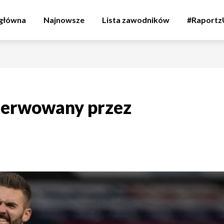
 główna
Najnowsze
Lista zawodników
#Raport
serwowany przez