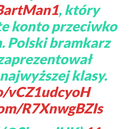
artMan1
, który
te konto przeciwko
. Polski bramkarz
zaprezentował
najwyższej klasy.
.co/vCZ1udcyoH
.com/R7XnwgBZIs