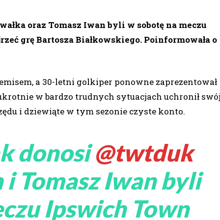
awałka oraz Tomasz Iwan byli w sobotę na meczu
jrzeć grę Bartosza Białkowskiego. Poinformowała o
misem, a 30-letni golkiper ponowne zaprezentował
krotnie w bardzo trudnych sytuacjach uchronił swó
 rzędu i dziewiąte w tym sezonie czyste konto.
k donosi
@twtduk
i Tomasz Iwan byli
eczu Ipswich Town