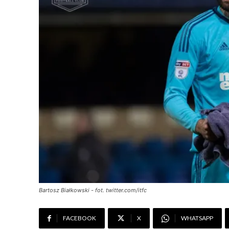
Bartosz Białkowski - fot. twitter.com/itfc
FACEBOOK
X
WHATSAPP