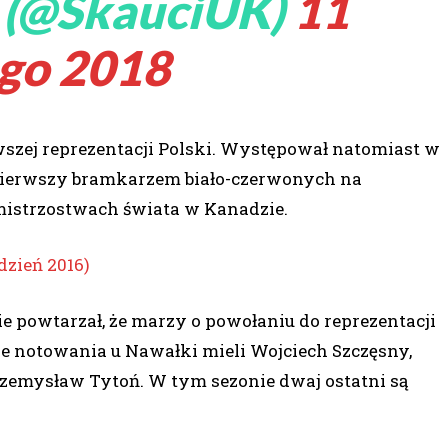
 (@SkauciUK)
11
ego 2018
wszej reprezentacji Polski. Występował natomiast w
pierwszy bramkarzem biało-czerwonych na
mistrzostwach świata w Kanadzie.
zień 2016)
e powtarzał, że marzy o powołaniu do reprezentacji
ze notowania u Nawałki mieli Wojciech Szczęsny,
rzemysław Tytoń. W tym sezonie dwaj ostatni są