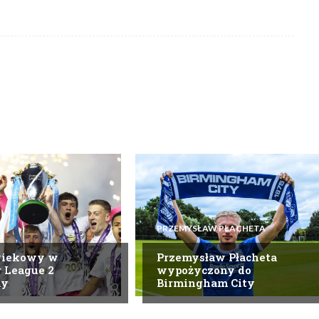
PRZEMYSŁAW PŁACHETA
wiekowy w
Przemysław Płacheta
 League 2
wypożyczony do
ny
Birmingham City