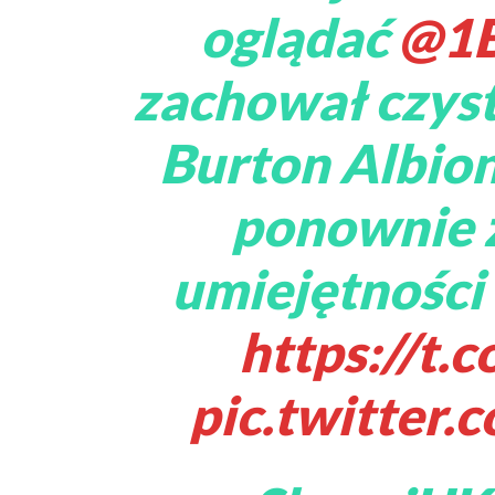
oglądać
@1B
zachował czys
Burton Albion
ponownie 
umiejętności 
https://t
pic.twitter