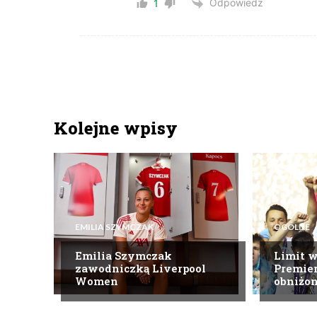
Odpowiedz
1
Kolejne wpisy
EMILIA SZYMCZAK
OGÓLNE
Emilia Szymczak
Limit 
zawodniczką Liverpool
Premier
Women
obniżo