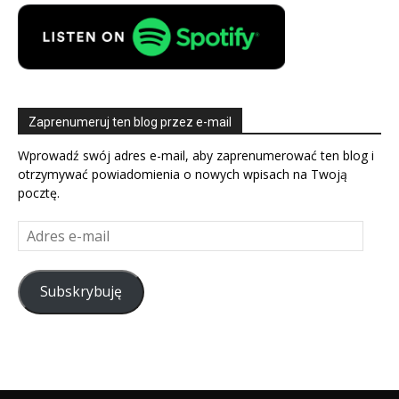
Zaprenumeruj ten blog przez e-mail
Wprowadź swój adres e-mail, aby zaprenumerować ten blog i
otrzymywać powiadomienia o nowych wpisach na Twoją
pocztę.
Adres
e-
mail
Subskrybuję