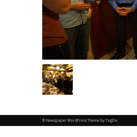
© Newspaper WordPress Theme by TagDiv