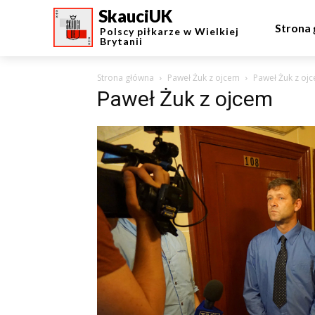
SkauciUK
Strona
Polscy piłkarze w Wielkiej
Brytanii
Strona główna
Paweł Żuk z ojcem
Paweł Żuk z oj
Paweł Żuk z ojcem