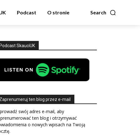
zUK
Podcast
O stronie
Search
Podcast SkauciUK
Zaprenumeruj ten blog przez e-mail
prowadź swój adres e-mail, aby
aprenumerować ten blog i otrzymywać
owiadomienia o nowych wpisach na Twoją
cztę.