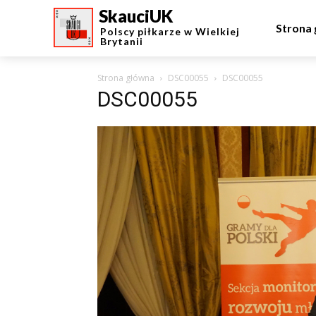
SkauciUK
Strona
Polscy piłkarze w Wielkiej
Brytanii
Strona główna
DSC00055
DSC00055
DSC00055