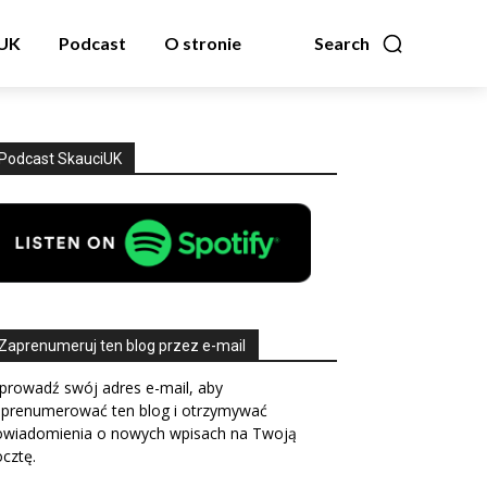
zUK
Podcast
O stronie
Search
Podcast SkauciUK
Zaprenumeruj ten blog przez e-mail
prowadź swój adres e-mail, aby
aprenumerować ten blog i otrzymywać
owiadomienia o nowych wpisach na Twoją
cztę.