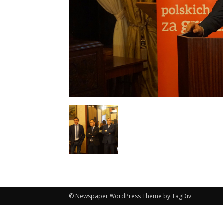
© Newspaper WordPress Theme by TagDiv