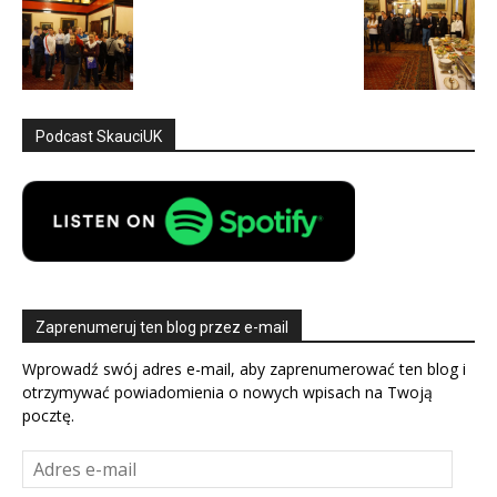
Podcast SkauciUK
Zaprenumeruj ten blog przez e-mail
Wprowadź swój adres e-mail, aby zaprenumerować ten blog i
otrzymywać powiadomienia o nowych wpisach na Twoją
pocztę.
Adres
e-