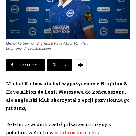
Michał Karbownik (Brighton & Hove Albion FC) - fot.
brightonandhovealbion.com
FACEBOOK
X
Michał Karbownik był wypożyczony z Brighton &
Hove Albion do Legii Warszawa do końca sezonu,
ale angielski klub skorzystał z opcji pozyskania go
już zimą.
19-letni zawodnik został piłkarzem drużyny z
południa w Anglii w
ostatnim dniu okna