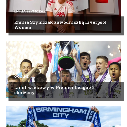
EMILIA SZYMCZAK
Emilia Szymczak zawodniczką Liverpool
Women
OGÓLNE
Limit wiekowy w Premier League 2
obniżony