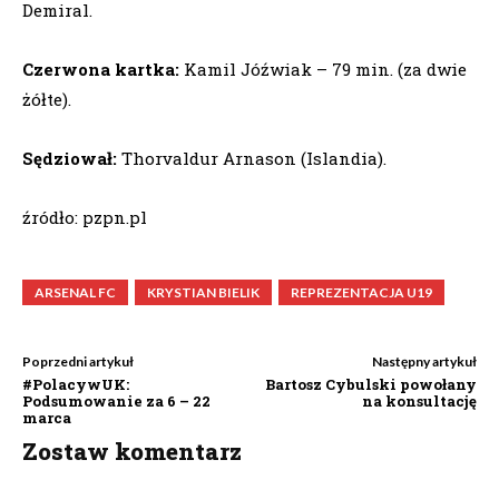
Demiral.
Czerwona kartka:
Kamil Jóźwiak – 79 min. (za dwie
żółte).
Sędziował:
Thorvaldur Arnason (Islandia).
źródło: pzpn.pl
ARSENAL FC
KRYSTIAN BIELIK
REPREZENTACJA U19
Poprzedni artykuł
Następny artykuł
#PolacywUK:
Bartosz Cybulski powołany
Podsumowanie za 6 – 22
na konsultację
marca
Zostaw komentarz