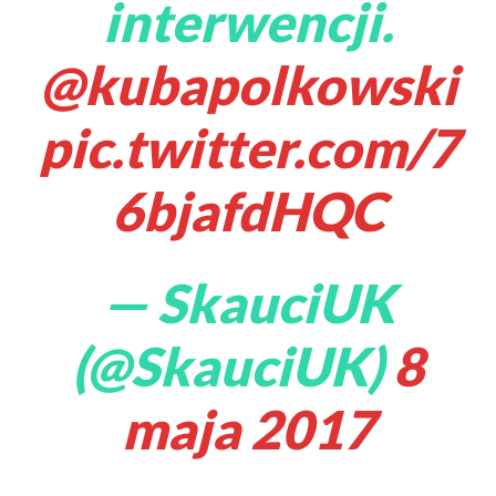
interwencji.
@kubapolkowski
pic.twitter.com/7
6bjafdHQC
— SkauciUK
(@SkauciUK)
8
maja 2017