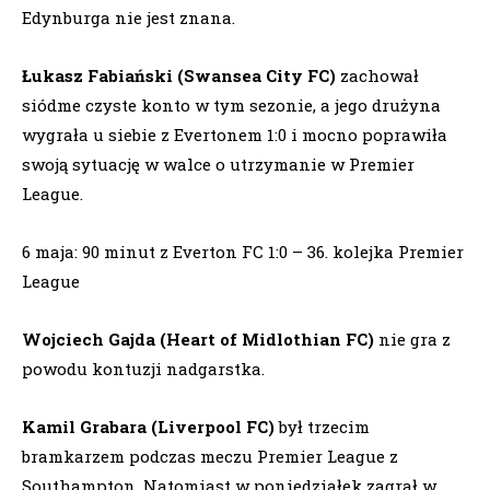
Edynburga nie jest znana.
Łukasz Fabiański (Swansea City FC)
zachował
siódme czyste konto w tym sezonie, a jego drużyna
wygrała u siebie z Evertonem 1:0 i mocno poprawiła
swoją sytuację w walce o utrzymanie w Premier
League.
6 maja: 90 minut z Everton FC 1:0 – 36. kolejka Premier
League
Wojciech Gajda (Heart of Midlothian FC)
nie gra z
powodu kontuzji nadgarstka.
Kamil Grabara (Liverpool FC)
był trzecim
bramkarzem podczas meczu Premier League z
Southampton. Natomiast w poniedziałek zagrał w