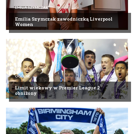
EMILIA SZYMCZAK
Emilia Szymczak zawodniczką Liverpool
Women
OGÓLNE
Limit wiekowy w Premier League 2
obniżony