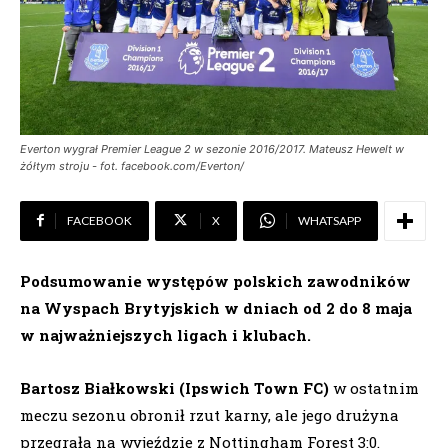
Everton wygrał Premier League 2 w sezonie 2016/2017. Mateusz Hewelt w
żółtym stroju - fot. facebook.com/Everton/
FACEBOOK
X
WHATSAPP
Podsumowanie występów polskich zawodników
na Wyspach Brytyjskich w dniach od 2 do 8 maja
w najważniejszych ligach i klubach.
Bartosz Białkowski (Ipswich Town FC)
w ostatnim
meczu sezonu obronił rzut karny, ale jego drużyna
przegrała na wyjeździe z Nottingham Forest 3:0.