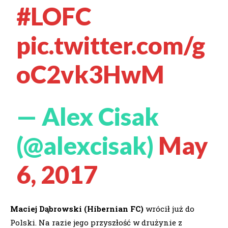
#LOFC
pic.twitter.com/g
oC2vk3HwM
— Alex Cisak
(@alexcisak)
May
6, 2017
Maciej Dąbrowski (Hibernian FC)
wrócił już do
Polski. Na razie jego przyszłość w drużynie z