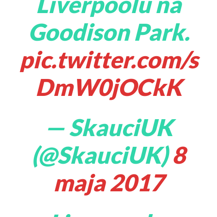
Liverpoolu na
Goodison Park.
pic.twitter.com/s
DmW0jOCkK
— SkauciUK
(@SkauciUK)
8
maja 2017