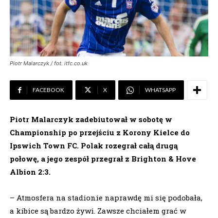
Piotr Malarczyk / fot. itfc.co.uk
FACEBOOK
X
WHATSAPP
Piotr Malarczyk zadebiutował w sobotę w
Championship po przejściu z Korony Kielce do
Ipswich Town FC. Polak rozegrał całą drugą
połowę, a jego zespół przegrał z Brighton & Hove
Albion 2:3.
– Atmosfera na stadionie naprawdę mi się podobała,
a kibice są bardzo żywi. Zawsze chciałem grać w