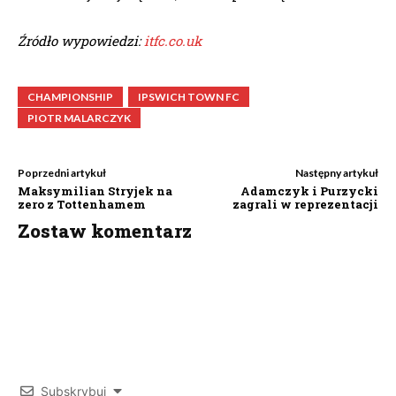
Źródło wypowiedzi:
itfc.co.uk
CHAMPIONSHIP
IPSWICH TOWN FC
PIOTR MALARCZYK
Poprzedni artykuł
Następny artykuł
Maksymilian Stryjek na
Adamczyk i Purzycki
zero z Tottenhamem
zagrali w reprezentacji
Zostaw komentarz
Subskrybuj