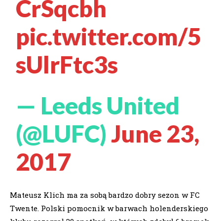
CrSqcbh
pic.twitter.com/5
sUlrFtc3s
— Leeds United
(@LUFC)
June 23,
2017
Mateusz Klich ma za sobą bardzo dobry sezon w FC
Twente. Polski pomocnik w barwach holenderskiego