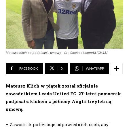
Mateusz Klich po podpisaniu umowy - fot. facebook.com/KLICH43/
FACEBOOK
X
WHATSAPP
Mateusz Klich w piątek został oficjalnie
zawodnikiem Leeds United FC. 27-letni pomocnik
podpisał z klubem z północy Anglii trzyletnią
umowę.
– Zawodnik potrzebuje odpowiednich cech, aby