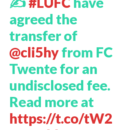
✍️
#LUFC
have
agreed the
transfer of
@cli5hy
from FC
Twente for an
undisclosed fee.
Read more at
https://t.co/tW2