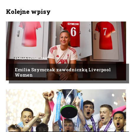
Kolejne wpisy
EMILIA SZYMCZAK
Emilia Szymczak zawodniczką Liverpool
Women
OGÓLNE