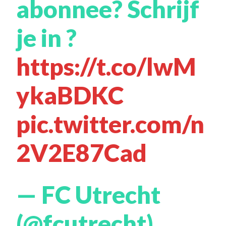
abonnee? Schrijf
je in ?
https://t.co/lwM
ykaBDKC
pic.twitter.com/n
2V2E87Cad
— FC Utrecht
(@fcutrecht)