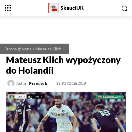
SkauciUK
Strona główna
Mateusz Klich
Mateusz Klich wypożyczony
do Holandii
Autor:
Przemek
22 stycznia 2018