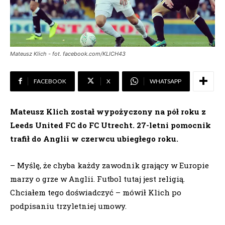
Mateusz Klich - fot. facebook.com/KLICH43
FACEBOOK
X
WHATSAPP
Mateusz Klich został wypożyczony na pół roku z
Leeds United FC do FC Utrecht. 27-letni pomocnik
trafił do Anglii w czerwcu ubiegłego roku.
– Myślę, że chyba każdy zawodnik grający w Europie
marzy o grze w Anglii. Futbol tutaj jest religią.
Chciałem tego doświadczyć – mówił Klich po
podpisaniu trzyletniej umowy.