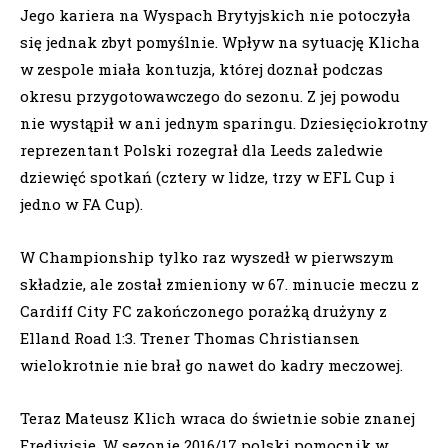
Jego kariera na Wyspach Brytyjskich nie potoczyła
się jednak zbyt pomyślnie. Wpływ na sytuację Klicha
w zespole miała kontuzja, której doznał podczas
okresu przygotowawczego do sezonu. Z jej powodu
nie wystąpił w ani jednym sparingu. Dziesięciokrotny
reprezentant Polski rozegrał dla Leeds zaledwie
dziewięć spotkań (cztery w lidze, trzy w EFL Cup i
jedno w FA Cup).
W Championship tylko raz wyszedł w pierwszym
składzie, ale został zmieniony w 67. minucie meczu z
Cardiff City FC zakończonego porażką drużyny z
Elland Road 1:3. Trener Thomas Christiansen
wielokrotnie nie brał go nawet do kadry meczowej.
Teraz Mateusz Klich wraca do świetnie sobie znanej
Eredivisie. W sezonie 2016/17 polski pomocnik w