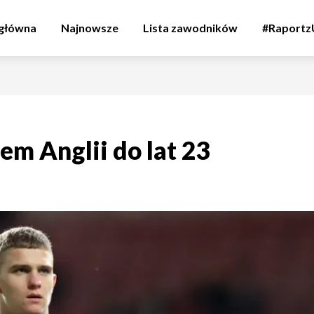
 główna
Najnowsze
Lista zawodników
#Raport
m Anglii do lat 23