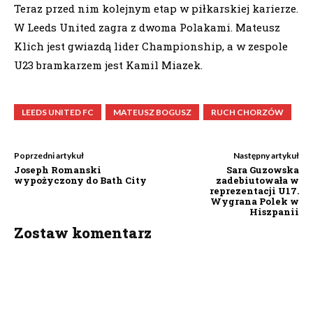
Teraz przed nim kolejnym etap w piłkarskiej karierze.
W Leeds United zagra z dwoma Polakami. Mateusz
Klich jest gwiazdą lider Championship, a w zespole
U23 bramkarzem jest Kamil Miazek.
LEEDS UNITED FC
MATEUSZ BOGUSZ
RUCH CHORZÓW
Poprzedni artykuł
Następny artykuł
Joseph Romanski
Sara Guzowska
wypożyczony do Bath City
zadebiutowała w
reprezentacji U17.
Wygrana Polek w
Hiszpanii
Zostaw komentarz