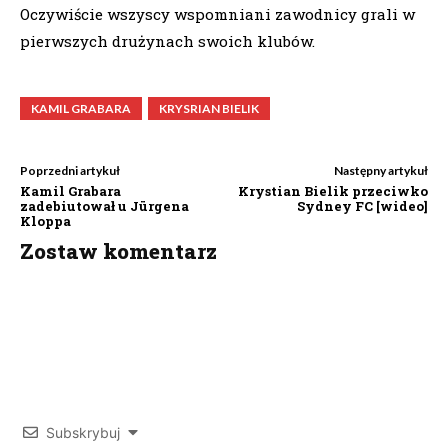
Oczywiście wszyscy wspomniani zawodnicy grali w
pierwszych drużynach swoich klubów.
KAMIL GRABARA
KRYSRIAN BIELIK
Poprzedni artykuł
Następny artykuł
Kamil Grabara
Krystian Bielik przeciwko
zadebiutował u Jürgena
Sydney FC [wideo]
Kloppa
Zostaw komentarz
Subskrybuj