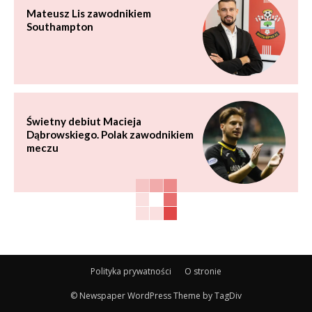
Mateusz Lis zawodnikiem
Southampton
Świetny debiut Macieja
Dąbrowskiego. Polak zawodnikiem
meczu
Polityka prywatności
O stronie
© Newspaper WordPress Theme by TagDiv