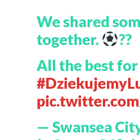
We shared som
together.
??
All the best for
#DziekujemyL
pic.twitter.c
— Swansea Cit