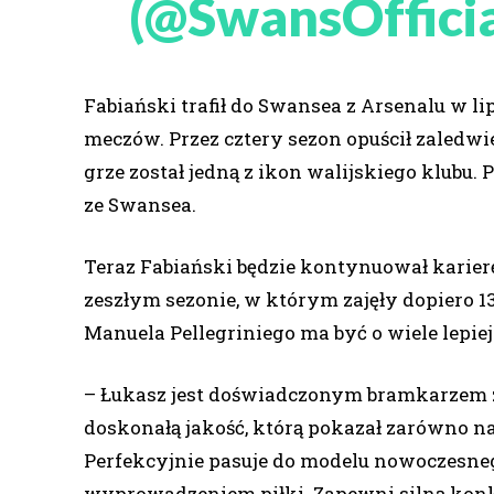
(@SwansOffici
Fabiański trafił do Swansea z Arsenalu w lip
meczów. Przez cztery sezon opuścił zaledwie
grze został jedną z ikon walijskiego klubu.
ze Swansea.
Teraz Fabiański będzie kontynuował karier
zeszłym sezonie, w którym zajęły dopiero 1
Manuela Pellegriniego ma być o wiele lepiej
– Łukasz jest doświadczonym bramkarzem 
doskonałą jakość, którą pokazał zarówno 
Perfekcyjnie pasuje do modelu nowoczesneg
wyprowadzeniem piłki. Zapewni silną konku