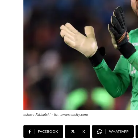
Łukasz Fabiański - fot. swanseacity.com
FACEBOOK
X
WHATSAPP