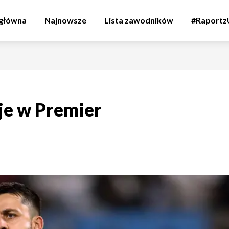
 główna
Najnowsze
Lista zawodników
#Raport
je w Premier