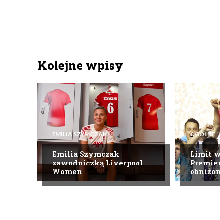
Kolejne wpisy
EMILIA SZYMCZAK
OGÓLNE
Emilia Szymczak
Limit 
zawodniczką Liverpool
Premier
Women
obniżo