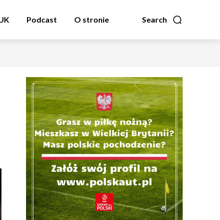
zUK
Podcast
O stronie
Search