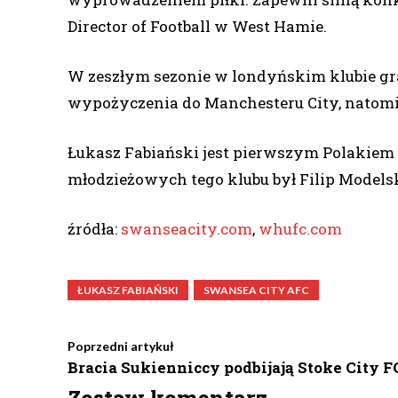
Director of Football w West Hamie.
W zeszłym sezonie w londyńskim klubie gra
wypożyczenia do Manchesteru City, natomia
Łukasz Fabiański jest pierwszym Polakiem
młodzieżowych tego klubu był Filip Modelsk
źródła:
swanseacity.com
,
whufc.com
ŁUKASZ FABIAŃSKI
SWANSEA CITY AFC
Poprzedni artykuł
Bracia Sukienniccy podbijają Stoke City F