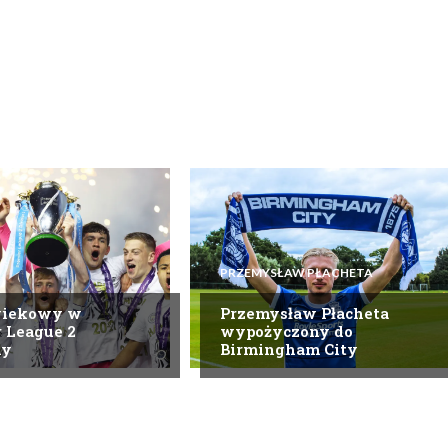
PRZEMYSŁAW PŁACHETA
wiekowy w
Przemysław Płacheta
 League 2
wypożyczony do
ny
Birmingham City