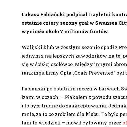
Łukasz Fabiański podpisał trzyletni kont
ostatnie cztery sezony grał w Swansea Ci
wyniosła około 7 milionów funtów.
Walijski klub w zeszłym sezonie spadł z Prem
jednym z najlepszych zawodników na tej p
się w ścisłej czołówce. Między innymi obro
rankingu firmy Opta „Goals Prevented” był 
Fabiański po ostatnim meczu w barwach Swa
łzami w oczach. – Płakałem z powodu szacu
i to było trudne do zaakceptowania. Jednak 
mnie, za to co zrobiłem dla klubu. To było 
fani to wiedzieli – mówił cytowany przez
o