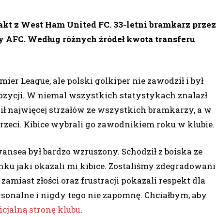
rakt z West Ham United FC. 33-letni bramkarz przez
ty AFC. Według różnych źródeł kwota transferu
ier League, ale polski golkiper nie zawodził i był
ozycji. W niemal wszystkich statystykach znalazł
nił najwięcej strzałów ze wszystkich bramkarzy, a w
trzeci. Kibice wybrali go zawodnikiem roku w klubie.
nsea był bardzo wzruszony. Schodził z boiska ze
nku jaki okazali mi kibice. Zostaliśmy zdegradowani
zamiast złości oraz frustracji pokazali respekt dla
personalne i nigdy tego nie zapomnę. Chciałbym, aby
ficjalną stronę klubu
.