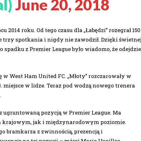
al)
June 20, 2018
cu 2014 roku. Od tego czasu dla „Łabędzi” rozegrał 150
 trzy spotkania i nigdy nie zawodził. Dzięki świetne
 Po spadku z Premier League było wiadomo, że odejdzie
ę w West Ham United FC. „Młoty” rozczarowały w
3. miejsce w lidze. Teraz pod wodzą nowego trenera
.
z ugruntowaną pozycją w Premier League. Ma
na krajowym, jak i międzynarodowym poziomie.
o bramkarza z zwinnością, prezencją i
rencję na tej pozycji – mówi Mario Husillos,