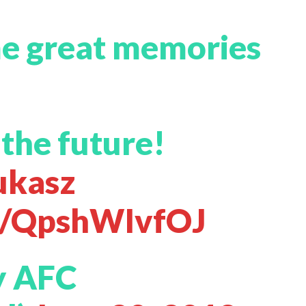
e great memories
 the future!
ukasz
om/QpshWIvfOJ
y AFC