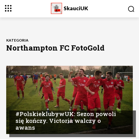
SkauciUK
KATEGORIA
Northampton FC FotoGold
#PolskieklubywUK: Sezon powoli
się kończy. Victoria walczy o
awans