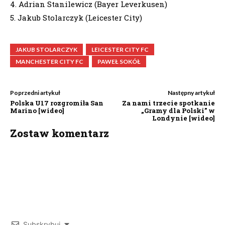
4. Adrian Stanilewicz (Bayer Leverkusen)
5. Jakub Stolarczyk (Leicester City)
JAKUB STOLARCZYK
LEICESTER CITY FC
MANCHESTER CITY FC
PAWEŁ SOKÓŁ
Poprzedni artykuł
Następny artykuł
Polska U17 rozgromiła San
Za nami trzecie spotkanie
Marino [wideo]
„Gramy dla Polski” w
Londynie [wideo]
Zostaw komentarz
Subskrybuj