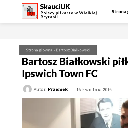
SkauciUK
Strona
Polscy piłkarze w Wielkiej
Brytanii
Strona główna
Bartosz Białkowski
Bartosz Białkowski pi
Ipswich Town FC
Autor:
Przemek
16 kwietnia 2016