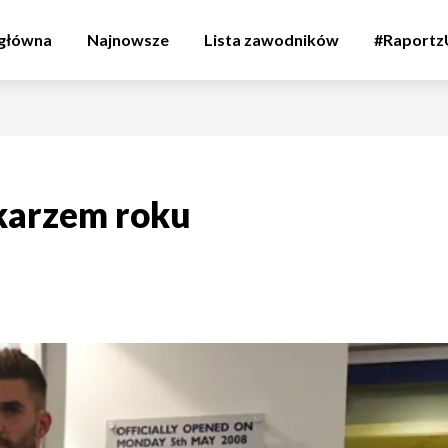
 główna
Najnowsze
Lista zawodników
#Raport
łkarzem roku