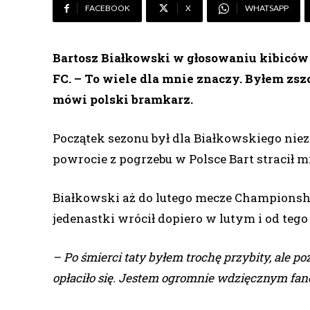
FACEBOOK
X
WHATSAPP
Bartosz Białkowski w głosowaniu kibicó
FC. – To wiele dla mnie znaczy. Byłem zs
mówi polski bramkarz.
Początek sezonu był dla Białkowskiego niezw
powrocie z pogrzebu w Polsce Bart stracił 
Białkowski aż do lutego mecze Championshi
jedenastki wrócił dopiero w lutym i od teg
– Po śmierci taty byłem trochę przybity, ale p
opłaciło się. Jestem ogromnie wdzięcznym fano