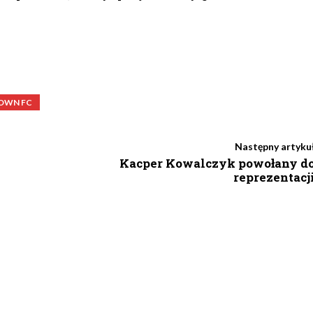
OWN FC
Następny artyku
Kacper Kowalczyk powołany d
reprezentacj