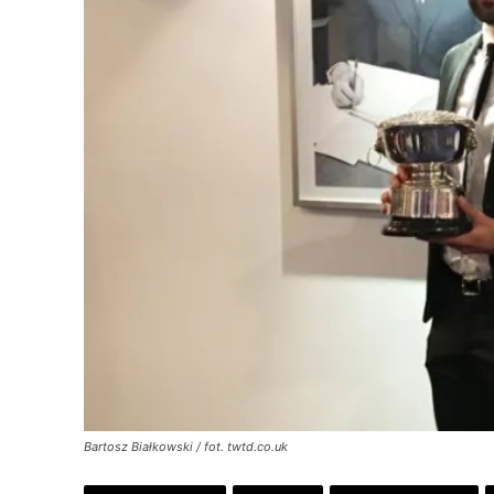
Bartosz Białkowski / fot. twtd.co.uk