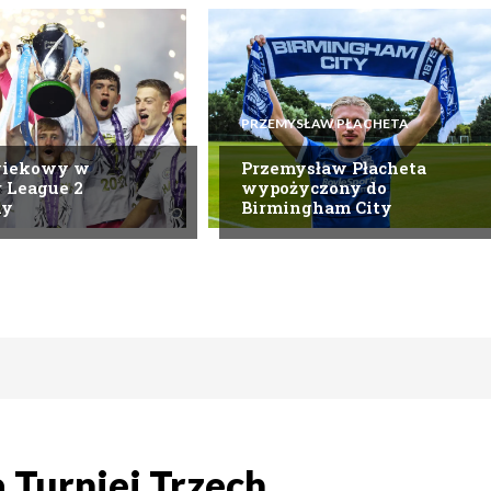
PRZEMYSŁAW PŁACHETA
wiekowy w
Przemysław Płacheta
 League 2
wypożyczony do
ny
Birmingham City