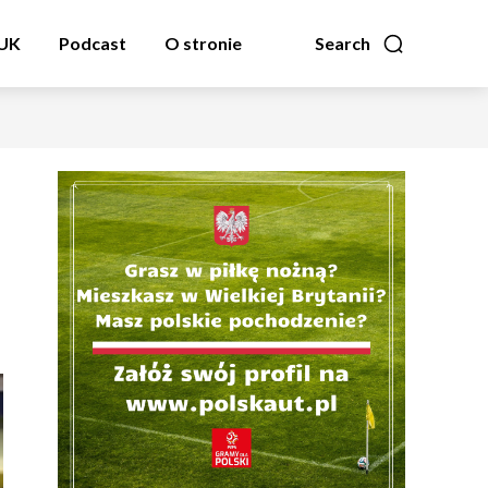
zUK
Podcast
O stronie
Search