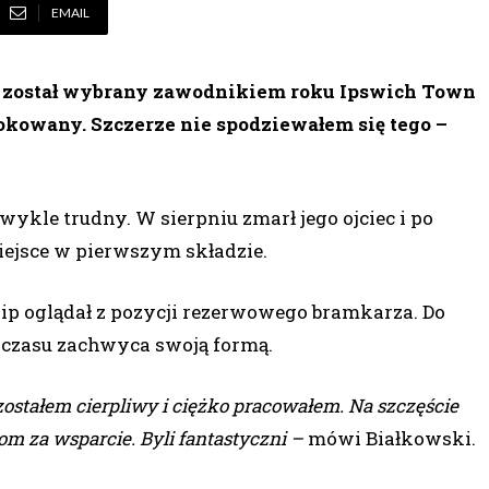
EMAIL
w został wybrany zawodnikiem roku Ipswich Town
zokowany. Szczerze nie spodziewałem się tego –
ykle trudny. W sierpniu zmarł jego ojciec i po
miejsce w pierwszym składzie.
p oglądał z pozycji rezerwowego bramkarza. Do
o czasu zachwyca swoją formą.
ozostałem cierpliwy i ciężko pracowałem. Na szczęście
m za wsparcie. Byli fantastyczni –
mówi Białkowski.