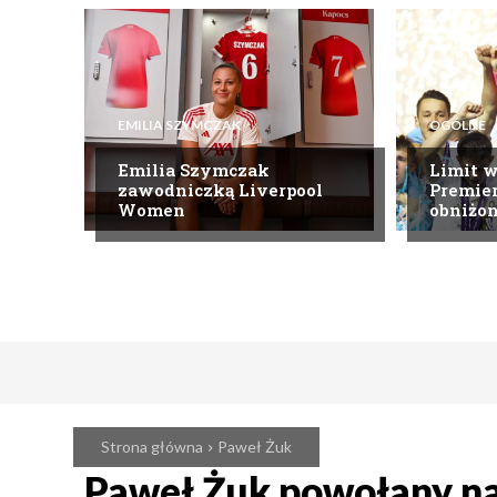
EMILIA SZYMCZAK
OGÓLNE
Emilia Szymczak
Limit 
zawodniczką Liverpool
Premier
Women
obniżo