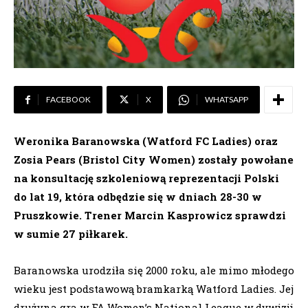
FACEBOOK
X
WHATSAPP
Weronika Baranowska (Watford FC Ladies) oraz
Zosia Pears (Bristol City Women) zostały powołane
na konsultację szkoleniową reprezentacji Polski
do lat 19, która odbędzie się w dniach 28-30 w
Pruszkowie. Trener Marcin Kasprowicz sprawdzi
w sumie 27 piłkarek.
Baranowska urodziła się 2000 roku, ale mimo młodego
wieku jest podstawową bramkarką Watford Ladies. Jej
drużyna gra w FA Women’s National League w dywizji