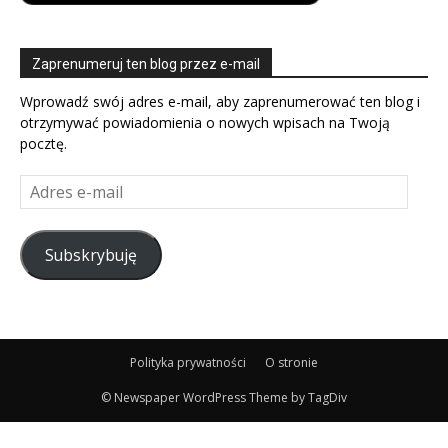
Zaprenumeruj ten blog przez e-mail
Wprowadź swój adres e-mail, aby zaprenumerować ten blog i
otrzymywać powiadomienia o nowych wpisach na Twoją
pocztę.
Adres
e-
mail
Subskrybuję
Polityka prywatności
O stronie
© Newspaper WordPress Theme by TagDiv