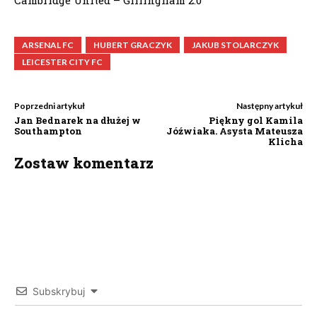
Cambridge United – Gillingham 2:0
ARSENAL FC
HUBERT GRACZYK
JAKUB STOLARCZYK
LEICESTER CITY FC
Poprzedni artykuł
Następny artykuł
Jan Bednarek na dłużej w
Piękny gol Kamila
Southampton
Jóźwiaka. Asysta Mateusza
Klicha
Zostaw komentarz
Subskrybuj