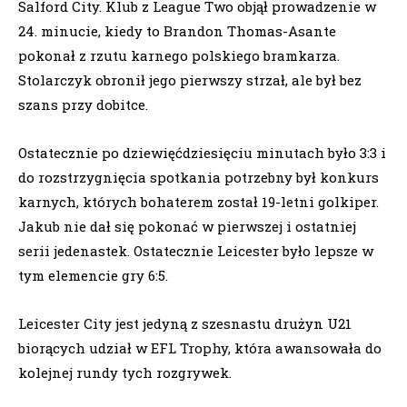
Salford City. Klub z League Two objął prowadzenie w
24. minucie, kiedy to Brandon Thomas-Asante
pokonał z rzutu karnego polskiego bramkarza.
Stolarczyk obronił jego pierwszy strzał, ale był bez
szans przy dobitce.
Ostatecznie po dziewięćdziesięciu minutach było 3:3 i
do rozstrzygnięcia spotkania potrzebny był konkurs
karnych, których bohaterem został 19-letni golkiper.
Jakub nie dał się pokonać w pierwszej i ostatniej
serii jedenastek. Ostatecznie Leicester było lepsze w
tym elemencie gry 6:5.
Leicester City jest jedyną z szesnastu drużyn U21
biorących udział w EFL Trophy, która awansowała do
kolejnej rundy tych rozgrywek.