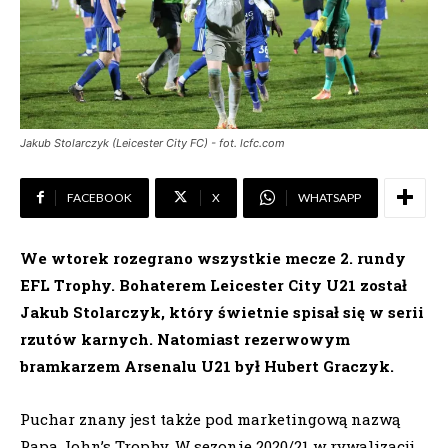
Jakub Stolarczyk (Leicester City FC) - fot. lcfc.com
FACEBOOK
X
WHATSAPP
We wtorek rozegrano wszystkie mecze 2. rundy
EFL Trophy. Bohaterem Leicester City U21 został
Jakub Stolarczyk, który świetnie spisał się w serii
rzutów karnych. Natomiast rezerwowym
bramkarzem Arsenalu U21 był Hubert Graczyk.
Puchar znany jest także pod marketingową nazwą
Papa John’s Trophy. W sezonie 2020/21 w rywalizacji